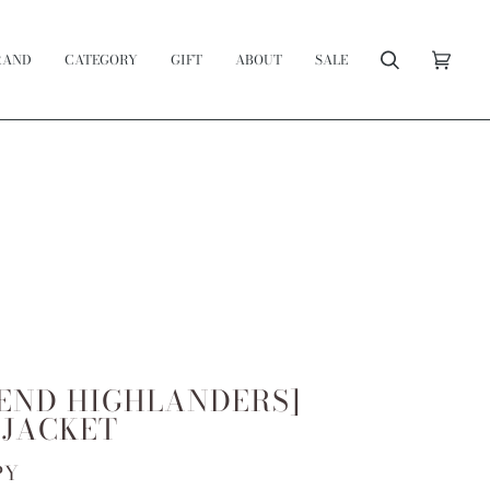
RAND
CATEGORY
GIFT
ABOUT
SALE
Search
Cart
(0)
 END HIGHLANDERS]
 JACKET
PY