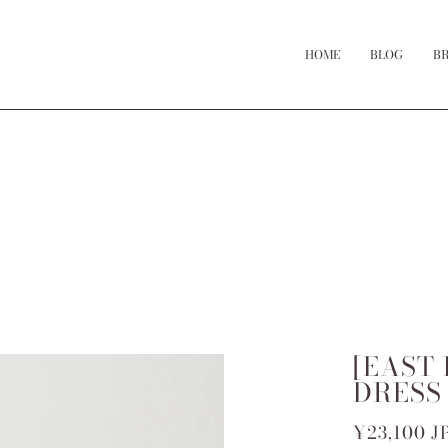
HOME
BLOG
B
[EAST
DRESS
¥23,100 J