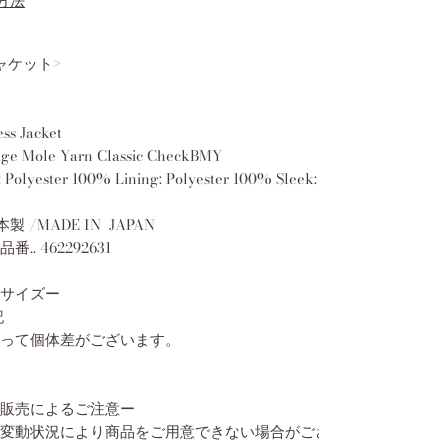
方法
ャケット>
ss Jacket
ge Mole Yarn Classic CheckBMY
 Polyester 100% Lining: Polyester 100% Sleek: Cotton
本製 /MADE IN
JAPAN
.. 462292631
サイズー
記
って個体差がございます。
販売によるご注意ー
変動状況により商品をご用意できない場合がございま