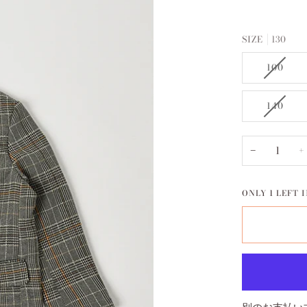
SIZE
130
100
140
−
+
ONLY
1
LEFT I