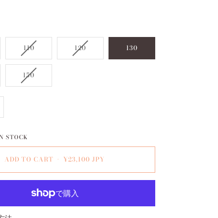
110
120
130
150
N STOCK
ADD TO CART
•
¥23,100 JPY