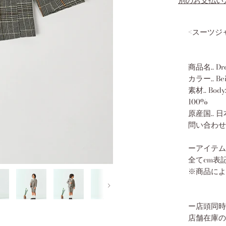
別のお支払い
<スーツジ
商品名.. Dre
カラー.. Bei
素材.. Body:
100%
原産国.. 日
問い合わせ品番
ーアイテム
全てcm表
※商品によ
Next
ー店頭同時
店舗在庫の